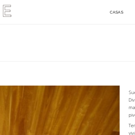
CASAS
Sue
Div
ma
pi
Te
viv